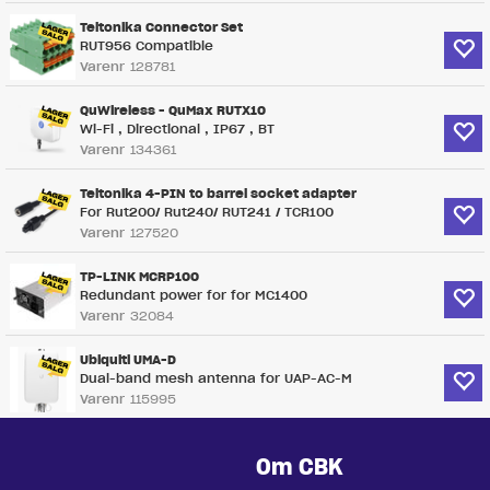
Teltonika Connector Set
RUT956 Compatible
Varenr
128781
QuWireless - QuMax RUTX10
Wi-Fi , Directional , IP67 , BT
Varenr
134361
Teltonika 4-PIN to barrel socket adapter
For Rut200/ Rut240/ RUT241 / TCR100
Varenr
127520
TP-LINK MCRP100
Redundant power for for MC1400
Varenr
32084
Ubiquiti UMA-D
Dual-band mesh antenna for UAP-AC-M
Varenr
115995
Om CBK