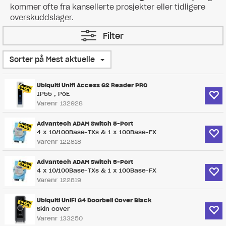
kommer ofte fra kansellerte prosjekter eller tidligere
overskuddslager.
Filter
Sorter på Mest aktuelle
Ubiquiti Unifi Access G2 Reader PRO
IP55 , PoE
Varenr
132928
Advantech ADAM Switch 5-Port
4 x 10/100Base-TXs & 1 x 100Base-FX
Varenr
122818
Advantech ADAM Switch 5-Port
4 x 10/100Base-TXs & 1 x 100Base-FX
Varenr
122819
Ubiquiti UniFi G4 Doorbell Cover Black
Skin cover
Varenr
133250