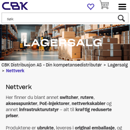
LAGERSALG
CBK Distribusjon AS - Din kompetansedistributør
>
Lagersalg
>
Nettverk
Nettverk
Her finner du blant annet
switcher
,
rutere
,
aksesspunkter
,
PoE-injektorer
,
nettverkskabler
og
annet
infrastrukturutstyr
– alt til
kraftig reduserte
priser
.
Produktene er
ubrukte
, leveres i
original emballasje
, og