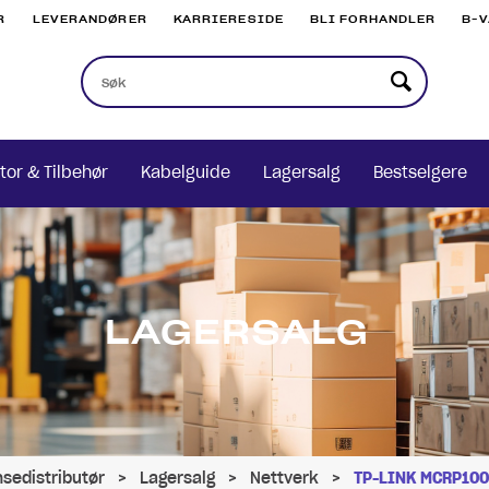
R
LEVERANDØRER
KARRIERESIDE
BLI FORHANDLER
B-
tor & Tilbehør
Kabelguide
Lagersalg
Bestselgere
LAGERSALG
nsedistributør
>
Lagersalg
>
Nettverk
>
TP-LINK MCRP100