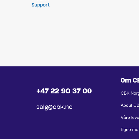
Support
Om C
+47 22 90 37 00
CBK Nor
About C
salg@cbk.no
Våre lev
Egne me