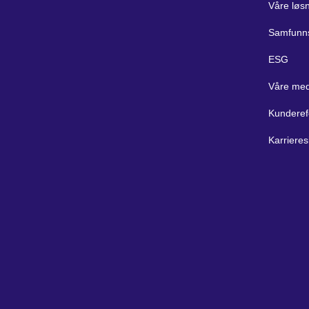
Våre løs
Samfunn
ESG
Våre med
Kunderef
Karrieres