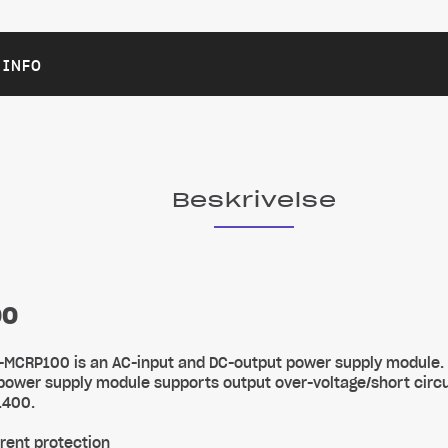
 INFO
Beskrivelse
00
MCRP100 is an AC-input and DC-output power supply module. I
power supply module supports output over-voltage/short circu
C1400.
rrent protection