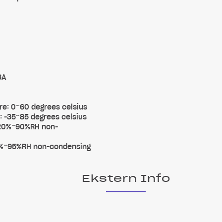
3A
re: 0~60 degrees celsius
 -35~85 degrees celsius
 20%~90%RH non-
0%~95%RH non-condensing
Ekstern Info