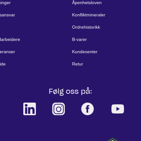
ninger
Åpenhetsloven
sansvar
Konfliktmineraler
Ordrehistorikk
arbeidere
B-varer
eranser
Kundesenter
ide
Retur
Følg oss på: