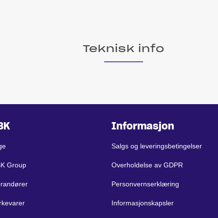
Teknisk info
BK
Informasjon
ge
Salgs og leveringsbetingelser
BK Group
Overholdelse av GDPR
erandører
Personvernserklæring
rkevarer
Informasjonskapsler