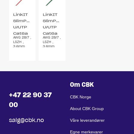
LinkIT
LinkIT
SlimPatch
SlimPatch
U/UTP
U/UTP
Cat6a
Cat6a
AWG 28/7 ,
AWG 28/7 ,
rød
grønn
LSZH ,
LSZH ,
0.3m
0.3m
3,6mm
3,6mm
Om CBK
+47 22 90 37
CBK Norge
00
About CBK Group
salg@cbk.no
Våre leverandører
Egne merkevarer