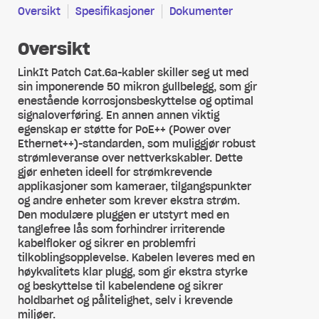
Oversikt
Spesifikasjoner
Dokumenter
Oversikt
LinkIt Patch Cat.6a-kabler skiller seg ut med
sin imponerende 50 mikron gullbelegg, som gir
enestående korrosjonsbeskyttelse og optimal
signaloverføring. En annen annen viktig
egenskap er støtte for PoE++ (Power over
Ethernet++)-standarden, som muliggjør robust
strømleveranse over nettverkskabler. Dette
gjør enheten ideell for strømkrevende
applikasjoner som kameraer, tilgangspunkter
og andre enheter som krever ekstra strøm.
Den modulære pluggen er utstyrt med en
tanglefree lås som forhindrer irriterende
kabelfloker og sikrer en problemfri
tilkoblingsopplevelse. Kabelen leveres med en
høykvalitets klar plugg, som gir ekstra styrke
og beskyttelse til kabelendene og sikrer
holdbarhet og pålitelighet, selv i krevende
miljøer.