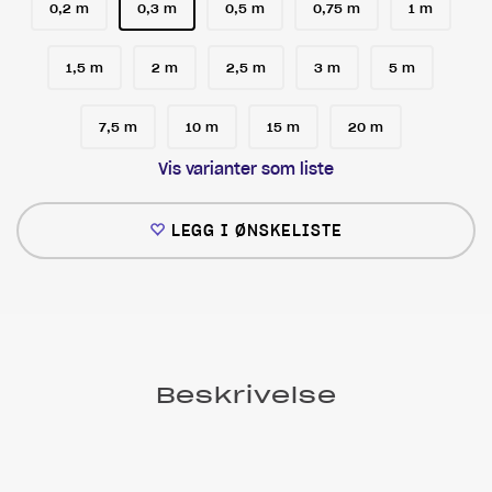
0,2 m
0,3 m
0,5 m
0,75 m
1 m
1,5 m
2 m
2,5 m
3 m
5 m
7,5 m
10 m
15 m
20 m
Vis varianter som liste
LEGG I ØNSKELISTE
Beskrivelse