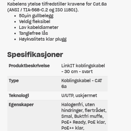
Kabelens ytelse tilfredstiller kravene for Cat.6a
(ANSI / TIA-568-C.2 og ISO 11801).
50μin gullbelegg
Veldig fleksibel
Lav kabeldiameter
Tanglefree lås
Høykvalitets klar plugg
Spesifikasjoner
Produktbeskrivelse
LinkIT koblingskabel
- 30 cm - svart
Type
Koblingskabel - CAT
6a
Teknologi
U/UTP, uskjermet
Egenskaper
Halogenfri, uten
hindringer, flertrådet,
Smal, Buktfri muffe,
PoE+ Ready, PoE klar,
PoE++ klar,