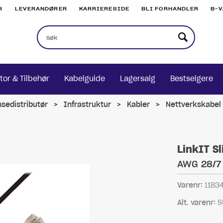
R
LEVERANDØRER
KARRIERESIDE
BLI FORHANDLER
B-
tor & Tilbehør
Kabelguide
Lagersalg
Bestselgere
nsedistributør
>
Infrastruktur
>
Kabler
>
Nettverkskabel
LinkIT S
AWG 28/7 
Varenr:
1183
Alt. varenr:
S