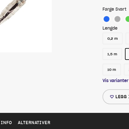
Farge
Svart
Lengde
0,2 m
1,5 m
10 m
Vis varianter
LEGG 
 INFO
ALTERNATIVER