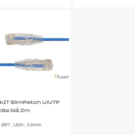
nkIT SlimPatch U/UTP
t6a blå 2m
28/7 , LSZH , 3,6mm