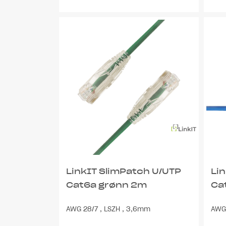
LinkIT SlimPatch U/UTP
Li
Cat6a grønn 2m
Ca
AWG 28/7 , LSZH , 3,6mm
AWG 