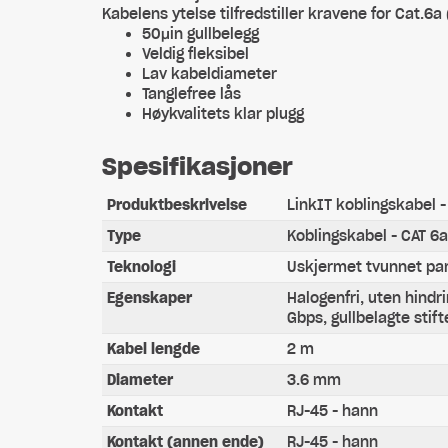
Kabelens ytelse tilfredstiller kravene for Cat.6a
50μin gullbelegg
Veldig fleksibel
Lav kabeldiameter
Tanglefree lås
Høykvalitets klar plugg
Spesifikasjoner
Produktbeskrivelse
LinkIT koblingskabel -
Type
Koblingskabel - CAT 6a
Teknologi
Uskjermet tvunnet pa
Egenskaper
Halogenfri, uten hindri
Gbps, gullbelagte sti
Kabel lengde
2 m
Diameter
3.6 mm
Kontakt
RJ-45 - hann
Kontakt (annen ende)
RJ-45 - hann