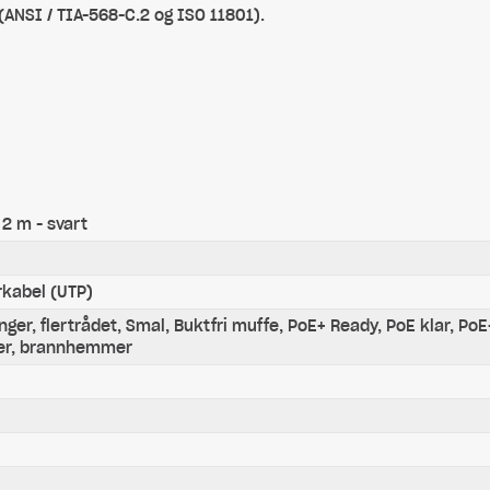
 (ANSI / TIA-568-C.2 og ISO 11801).
 2 m - svart
rkabel (UTP)
nger, flertrådet, Smal, Buktfri muffe, PoE+ Ready, PoE klar, PoE
fter, brannhemmer