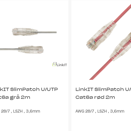
nkIT SlimPatch U/UTP
LinkIT SlimPatch U
t6a grå 2m
Cat6a rød 2m
28/7 , LSZH , 3,6mm
AWG 28/7 , LSZH , 3,6mm