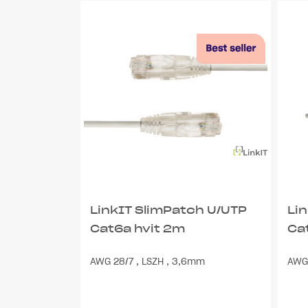
LinkIT SlimPatch U/UTP
Li
Cat6a hvit 2m
Ca
AWG 28/7 , LSZH , 3,6mm
AWG 