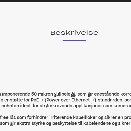
Beskrivelse
sin imponerende 50 mikron gullbelegg, som gir enestående korr
ap er støtte for PoE++ (Power over Ethernet++)-standarden, so
r enheten ideell for strømkrevende applikasjoner som kamerae
ee lås som forhindrer irriterende kabelfloker og sikrer en pro
som gir ekstra styrke og beskyttelse til kabelendene og sikrer h