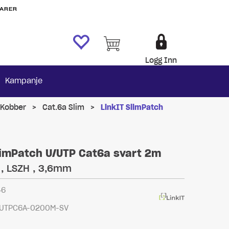
VARER
Logg Inn
Kampanje
 Kobber
>
Cat.6a Slim
>
LinkIT SlimPatch
limPatch U/UTP Cat6a svart 2m
, LSZH , 3,6mm
46
UTPC6A-0200M-SV