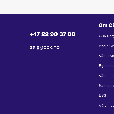
Om C
+47 22 90 37 00
CBK Nor
About C
salg@cbk.no
Våre lev
Egne me
Våre løs
Samfunn
ESG
Våre med