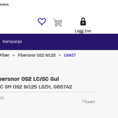
VARER
Logg Inn
Kampanje
Fiber
>
Fibersnor OS2 9/125
>
LinkIT
ibersnor OS2 LC/SC Gul
C SM OS2 9/125 LSZH, G657A2
83