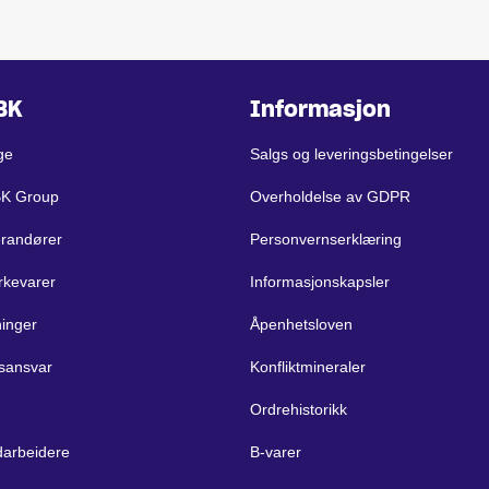
BK
Informasjon
ge
Salgs og leveringsbetingelser
BK Group
Overholdelse av GDPR
erandører
Personvernserklæring
rkevarer
Informasjonskapsler
ninger
Åpenhetsloven
sansvar
Konfliktmineraler
Ordrehistorikk
arbeidere
B-varer