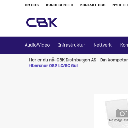
OM CBK
KUNDESENTER
KONTAKT OSS
NYHETE
Audio/Video
Infrastruktur
Nettverk
Kon
Her er du nå:
CBK Distribusjon AS - Din kompeta
fibersnor OS2 LC/SC Gul