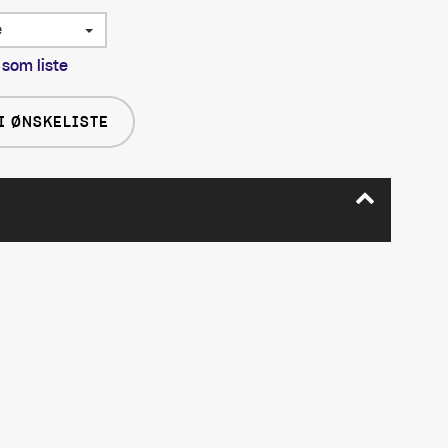
e
 som liste
I ØNSKELISTE