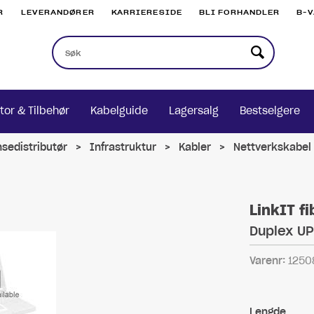
R
LEVERANDØRER
KARRIERESIDE
BLI FORHANDLER
B-
tor & Tilbehør
Kabelguide
Lagersalg
Bestselgere
nsedistributør
>
Infrastruktur
>
Kabler
>
Nettverkskabel 
LinkIT f
Duplex UP
Varenr:
1250
Lengde