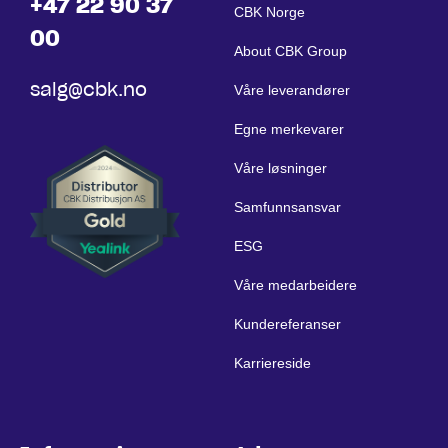
+47 22 90 37
CBK Norge
00
About CBK Group
salg@cbk.no
Våre leverandører
Egne merkevarer
Våre løsninger
Samfunnsansvar
ESG
Våre medarbeidere
Kundereferanser
Karriereside