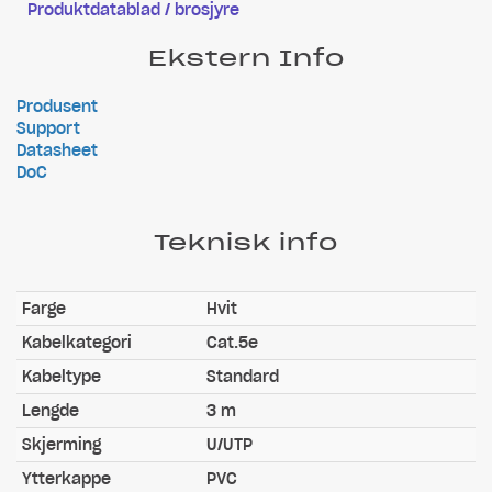
Produktdatablad / brosjyre
Ekstern Info
Produsent
Support
Datasheet
DoC
Teknisk info
Farge
Hvit
Kabelkategori
Cat.5e
Kabeltype
Standard
Lengde
3 m
Skjerming
U/UTP
Ytterkappe
PVC