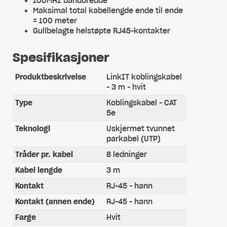
100MHz båndbredde
Maksimal total kabellengde ende til ende
= 100 meter
Gullbelagte helstøpte RJ45-kontakter
Spesifikasjoner
Produktbeskrivelse
LinkIT koblingskabel
- 3 m - hvit
Type
Koblingskabel - CAT
5e
Teknologi
Uskjermet tvunnet
parkabel (UTP)
Tråder pr. kabel
8 ledninger
Kabel lengde
3 m
Kontakt
RJ-45 - hann
Kontakt (annen ende)
RJ-45 - hann
Farge
Hvit