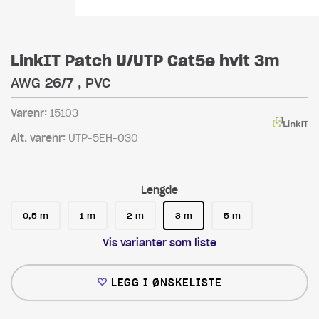
LinkIT Patch U/UTP Cat5e hvit 3m
AWG 26/7 , PVC
Varenr:
15103
Alt. varenr:
UTP-5EH-030
Lengde
0,5 m
1 m
2 m
3 m
5 m
Vis varianter som liste
LEGG I ØNSKELISTE