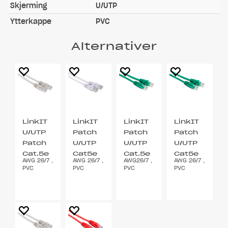
Skjerming
U/UTP
Ytterkappe
PVC
Alternativer
LinkIT
LinkIT
LinkIT
LinkIT
U/UTP
Patch
Patch
Patch
Patch
U/UTP
U/UTP
U/UTP
Cat.5e
Cat5e
Cat.5e
Cat5e
AWG 26/7 ,
AWG 26/7 ,
AWG26/7 ,
AWG 26/7 ,
grå
hvit
grønn
grønn
PVC
PVC
PVC
PVC
0.5m
0.5m