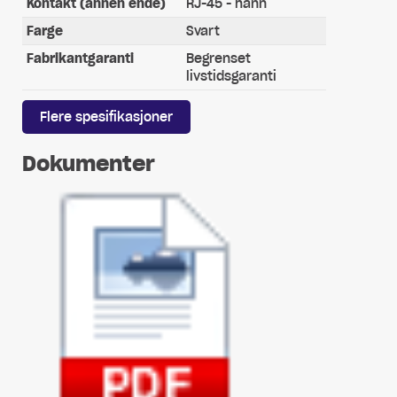
Kontakt (annen ende)
RJ-45 - hann
Farge
Svart
Fabrikantgaranti
Begrenset
livstidsgaranti
Flere spesifikasjoner
Dokumenter