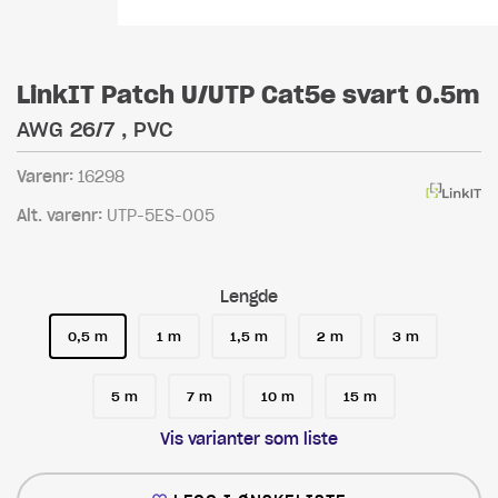
LinkIT Patch U/UTP Cat5e svart 0.5m
AWG 26/7 , PVC
Varenr:
16298
Alt. varenr:
UTP-5ES-005
Lengde
0,5 m
1 m
1,5 m
2 m
3 m
5 m
7 m
10 m
15 m
Vis varianter som liste