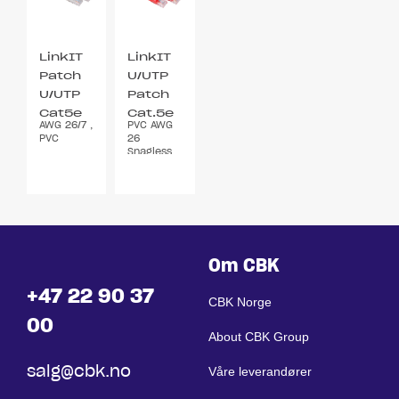
LinkIT
LinkIT
Patch
U/UTP
U/UTP
Patch
Cat5e
Cat.5e
AWG 26/7 ,
PVC AWG
grå
rød
PVC
26
0.5m
Snagless
Om CBK
+47 22 90 37
CBK Norge
00
About CBK Group
salg@cbk.no
Våre leverandører