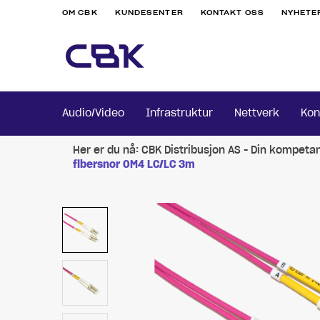
OM CBK
KUNDESENTER
KONTAKT OSS
NYHETE
Audio/Video
Infrastruktur
Nettverk
Kon
Her er du nå:
CBK Distribusjon AS - Din kompeta
fibersnor OM4 LC/LC 3m