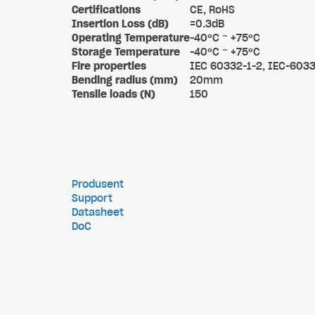
Certifications
CE, RoHS
Insertion Loss (dB)
=0.3dB
Operating Temperature
-40ºC ~ +75ºC
Storage Temperature
-40ºC ~ +75ºC
Fire properties
IEC 60332-1-2, IEC-603
Bending radius (mm)
20mm
Tensile loads (N)
150
Produsent
Support
Datasheet
DoC