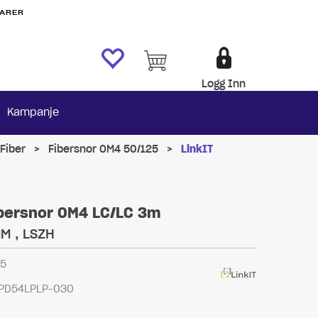
VARER
Logg Inn
Kampanje
Fiber
>
Fibersnor OM4 50/125
>
LinkIT
ibersnor OM4 LC/LC 3m
MM , LSZH
5
PD54LPLP-030