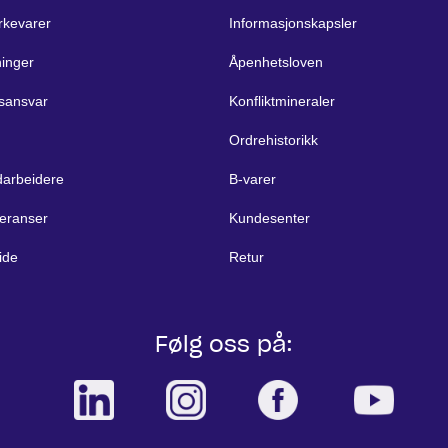
rkevarer
Informasjonskapsler
ninger
Åpenhetsloven
sansvar
Konfliktmineraler
Ordrehistorikk
arbeidere
B-varer
eranser
Kundesenter
ide
Retur
Følg oss på: