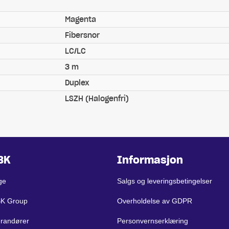
Magenta
Fibersnor
LC/LC
3 m
Duplex
LSZH (Halogenfri)
BK
Informasjon
ge
Salgs og leveringsbetingelser
BK Group
Overholdelse av GDPR
erandører
Personvernserklæring