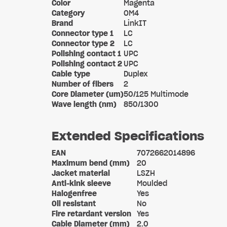
Color
Magenta
Category
OM4
Brand
LinkIT
Connector type 1
LC
Connector type 2
LC
Polishing contact 1
UPC
Polishing contact 2
UPC
Cable type
Duplex
Number of fibers
2
Core Diameter (um)
50/125 Multimode
Wave length (nm)
850/1300
Extended Specifications
EAN
7072662014896
Maximum bend (mm)
20
Jacket material
LSZH
Anti-kink sleeve
Moulded
Halogenfree
Yes
Oil resistant
No
Fire retardant version
Yes
Cable Diameter (mm)
2.0