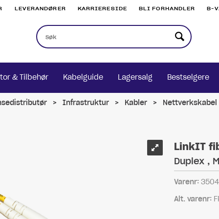
R
LEVERANDØRER
KARRIERESIDE
BLI FORHANDLER
B-
tor & Tilbehør
Kabelguide
Lagersalg
Bestselgere
nsedistributør
>
Infrastruktur
>
Kabler
>
Nettverkskabel 
LinkIT f
Duplex , 
Varenr:
3504
Alt. varenr:
F