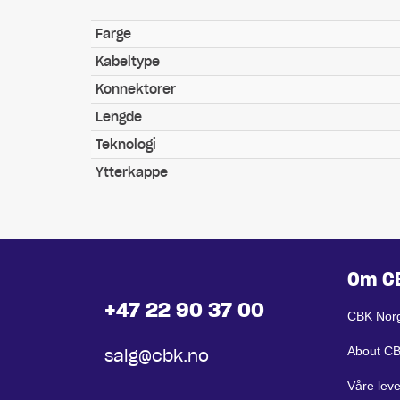
Farge
Kabeltype
Konnektorer
Lengde
Teknologi
Ytterkappe
Om C
+47 22 90 37 00
CBK Nor
About C
salg@cbk.no
Våre lev