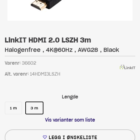
LinkIT HDMI 2.0 LSZH 3m
Halogenfree , 4K@60Hz , AWG28 , Black
Varenr:
36602
Alt. varenr:
14HDMI3LSZH
Lengde
1 m
3 m
Vis varianter som liste
LEGG I ØNSKELISTE