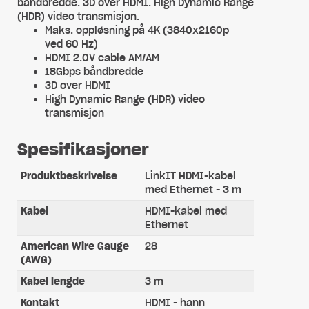
båndbredde. 3D over HDMI. High Dynamic Range
(HDR) video transmisjon.
Maks. oppløsning på 4K (3840x2160p
ved 60 Hz)
HDMI 2.0V cable AM/AM
18Gbps båndbredde
3D over HDMI
High Dynamic Range (HDR) video
transmisjon
Spesifikasjoner
Produktbeskrivelse
LinkIT HDMI-kabel
med Ethernet - 3 m
Kabel
HDMI-kabel med
Ethernet
American Wire Gauge
28
(AWG)
Kabel lengde
3 m
Kontakt
HDMI - hann