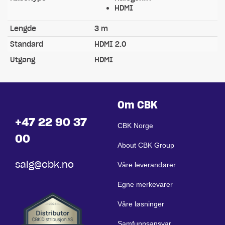
HDMI
Lengde
3 m
Standard
HDMI 2.0
Utgang
HDMI
Om CBK
+47 22 90 37
CBK Norge
00
About CBK Group
salg@cbk.no
Våre leverandører
Egne merkevarer
Våre løsninger
Samfunnsansvar