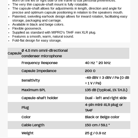
worn on the left or right side of the frame to suit personal preferences.
The very thin capsule-shaft mount is fully rotatable.
The capsule-shaft allows for adjustments in length, direction and angle for
precise and optimum capsule positioning in relation to the speakers mouth.
Patented, swiveling earhook design allows for inward rotation, facilitating easy
storage, packaging and carriage.
Available in black and beige colors.
Flexible gooseneck.
Supplied as standard with MIPRO's TA4F mini XLR plug.
Features a smooth, warm, natural sound.
Fold-flat design for easy storage.
Ø 4.5 mm omni-directional
Capsule
condenser microphone
Frequency Response
40 Hz ~ 20 kHz
Capsule Impedance
200 O
-49 dBV ± 3 dBV / Pa (0 dB
Sensitivity
= 1 V / Pa)
Maximum SPL
135 dB (typical, 1% T.H.D.)
Capsule-shaft holder
Dual - left and right side
4-pin mini-XLR plug or
Plug
TA4F
Color
Black or Beige color
Cable Length
150 cm / 59.1 "
Weight
25 g / 0.9 oz