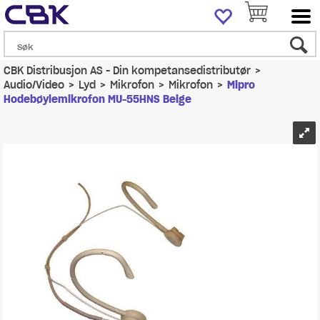
CBK Distribusjon AS - Din kompetansedistributør
>
Audio/Video
>
Lyd
>
Mikrofon
>
Mikrofon
>
Mipro
Hodebøylemikrofon MU-55HNS Beige