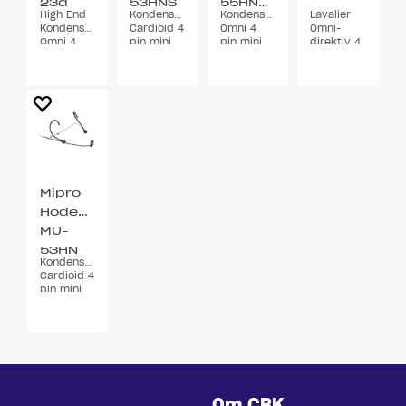
23d
53HNS
55HNS/MU-
High End
Kondensator
Kondensator
Lavalier
Beige
2F
Kondensator
Cardioid 4
Omni 4
Omni-
Omni 4
pin mini
pin mini
direktiv 4
pin mini
XLR
XLR 3
pin min
XLR
bøyler
XLR
Mipro
Hodebøylemikrofon
MU-
53HN
Kondensator
Sort
Cardioid 4
pin mini
XLR
Om CBK