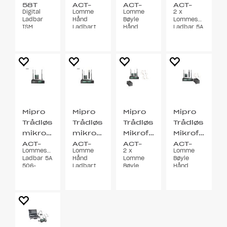
58T
ACT-
ACT-
ACT-
Digital
Lomme
Lomme
2 x
312 II
312 II
312 II
Ladbar
Hånd
Bøyle
Lommesender
ISM
Ladbart
Hånd
Ladbar 5A
5,8GHz
5A 506-
Lader
506-
530MHz
506-
530MHz
530MHz
Sett
Mipro
Mipro
Mipro
Mipro
Trådløs
Trådløs
Trådløs
Trådløs
mikrofonsett
mikrofonsett
Mikrofonsett
Mikrofonsett
ACT-
ACT-
ACT-
ACT-
Lommesender
Lomme
2 x
Lomme
311 II
312 II
312 II
312 II
Ladbar 5A
Hånd
Lomme
Bøyle
506-
Ladbart
Bøyle
Hånd
530MHz
8A-D 822-
Lader
Lader
832MHz
506-
822-
530MHz
832MHz
Sett
Sett