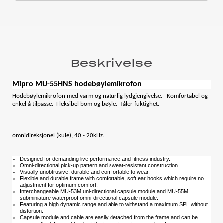
Beskrivelse
Mipro MU-55HNS hodebøylemikrofon
Hodebøylemikrofon med varm og naturlig lydgjengivelse. Komfortabel og
enkel å tilpasse. Fleksibel bom og bøyle. Tåler fuktighet.
omnidireksjonel (kule), 40 - 20kHz.
Designed for demanding live performance and fitness industry.
Omni-directional pick-up pattern and sweat-resistant construction.
Visually unobtrusive, durable and comfortable to wear.
Flexible and durable frame with comfortable, soft ear hooks which require no
adjustment for optimum comfort.
Interchangeable MU-53M uni-directional capsule module and MU-55M
subminiature waterproof omni-directional capsule module.
Featuring a high dynamic range and able to withstand a maximum SPL without
distortion.
Capsule module and cable are easily detached from the frame and can be