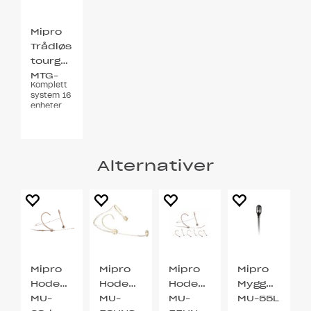
Mipro
Trådløs
tourguide
MTG-
Komplett
100
system 16
Sett
enheter
Lader ISM
Alternativer
Mipro
Mipro
Mipro
Mipro
Hodebøylemikrofon
Hodebøylemikrofon
Hodebøylemikrofon
Myggmikrofo
MU-
MU-
MU-
MU-55L