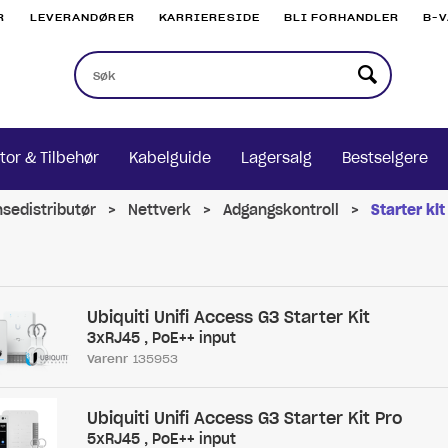
R
LEVERANDØRER
KARRIERESIDE
BLI FORHANDLER
B-
tor & Tilbehør
Kabelguide
Lagersalg
Bestselgere
nsedistributør
>
Nettverk
>
Adgangskontroll
>
Starter kit
Ubiquiti Unifi Access G3 Starter Kit
3xRJ45 , PoE++ input
Varenr
135953
Ubiquiti Unifi Access G3 Starter Kit Pro
5xRJ45 , PoE++ input