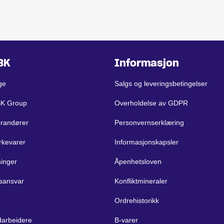
BK
Informasjon
ge
Salgs og leveringsbetingelser
BK Group
Overholdelse av GDPR
erandører
Personvernserklæring
rkevarer
Informasjonskapsler
ninger
Åpenhetsloven
sansvar
Konfliktmineraler
Ordrehistorikk
arbeidere
B-varer