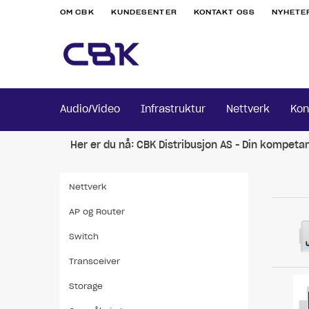
OM CBK
KUNDESENTER
KONTAKT OSS
NYHETE
Audio/Video
Infrastruktur
Nettverk
Kon
Her er du nå:
CBK Distribusjon AS - Din kompeta
Nettverk
AP og Router
Switch
Transceiver
Storage