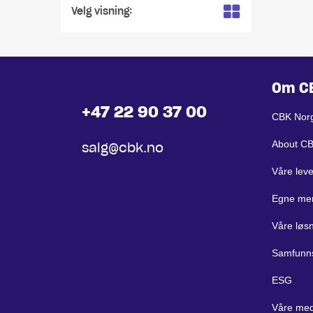
Velg visning:
Om C
+47 22 90 37 00
CBK Nor
About C
salg@cbk.no
Våre lev
Egne me
Våre løs
Samfunn
ESG
Våre med