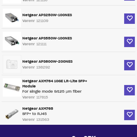
Netgear APS250W-100NES
Varenr
121109
Netgear APS550W-100NES
Varenr
121111
Netgear APS600W-200NES
Varenr
138292
Netgear AXM764 10GE LR-Lite SFP+
Module
For single mode 9/125 µm fiber
Varenr
117815
Netgear AXM765
SFP+ to RJ45
Varenr
131563