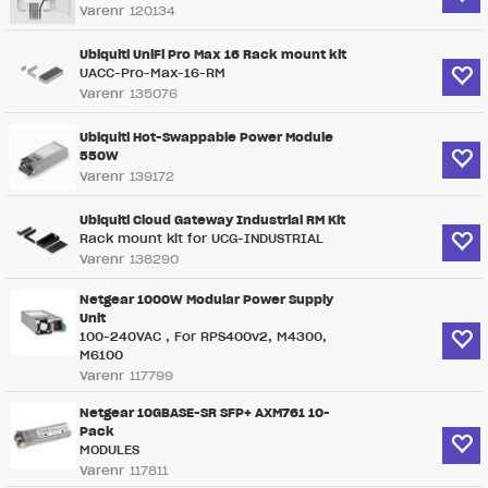
Varenr
120134
Ubiquiti UniFi Pro Max 16 Rack mount kit
UACC-Pro-Max-16-RM
Varenr
135076
Ubiquiti Hot-Swappable Power Module
550W
Varenr
139172
Ubiquiti Cloud Gateway Industrial RM Kit
Rack mount kit for UCG-INDUSTRIAL
Varenr
138290
Netgear 1000W Modular Power Supply
Unit
100-240VAC , For RPS400v2, M4300,
M6100
Varenr
117799
Netgear 10GBASE-SR SFP+ AXM761 10-
Pack
MODULES
Varenr
117811