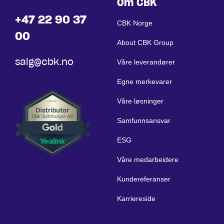
Om CBK
+47 22 90 37
CBK Norge
00
About CBK Group
salg@cbk.no
Våre leverandører
Egne merkevarer
Våre løsninger
Samfunnsansvar
ESG
Våre medarbeidere
Kundereferanser
Karriereside