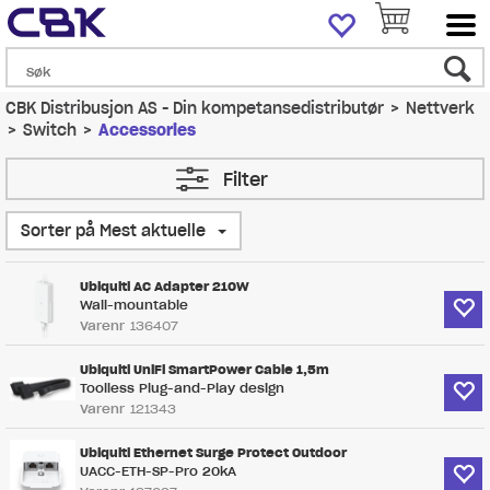
CBK Distribusjon AS - Din kompetansedistributør
>
Nettverk
>
Switch
>
Accessories
Filter
Sorter på Mest aktuelle
Ubiquiti AC Adapter 210W
Wall-mountable
Varenr
136407
Ubiquiti UniFi SmartPower Cable 1,5m
Toolless Plug-and-Play design
Varenr
121343
Ubiquiti Ethernet Surge Protect Outdoor
UACC-ETH-SP-Pro 20kA