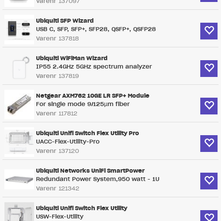
Varenr
137097
Ubiquiti SFP Wizard
USB C, SFP, SFP+, SFP28, QSFP+, QSFP28
Varenr
137818
Ubiquiti WiFiMan Wizard
IP55 2.4GHz 5GHz spectrum analyzer
Varenr
137819
Netgear AXM762 10GE LR SFP+ Module
For single mode 9/125µm fiber
Varenr
117812
Ubiquiti Unifi Switch Flex Utility Pro
UACC-Flex-Utility-Pro
Varenr
137120
Ubiquiti Networks UniFi SmartPower
Redundant Power System,950 watt - 1U
Varenr
121342
Ubiquiti Unifi Switch Flex Utility
USW-Flex-Utility