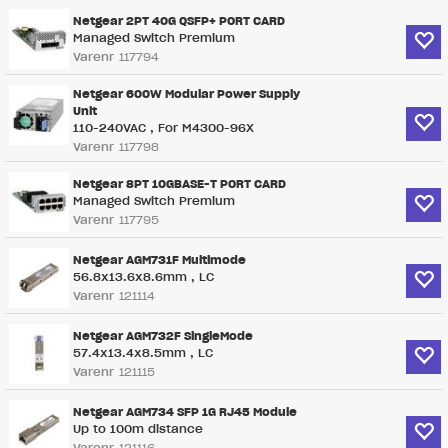
Netgear 2PT 40G QSFP+ PORT CARD
Managed Switch Premium
Varenr
117794
Netgear 600W Modular Power Supply
Unit
110-240VAC , For M4300-96X
Varenr
117798
Netgear 8PT 10GBASE-T PORT CARD
Managed Switch Premium
Varenr
117795
Netgear AGM731F Multimode
56.8x13.6x8.6mm , LC
Varenr
121114
Netgear AGM732F SingleMode
57.4x13.4x8.5mm , LC
Varenr
121115
Netgear AGM734 SFP 1G RJ45 Module
Up to 100m distance
Varenr
121116