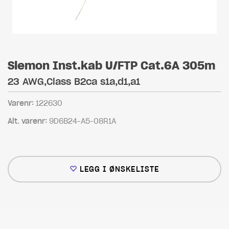
Siemon Inst.kab U/FTP Cat.6A 305m
23 AWG,Class B2ca s1a,d1,a1
Varenr:
122630
Alt. varenr:
9D6B24-A5-08R1A
LEGG I ØNSKELISTE