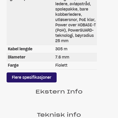
ledere, avløpstråd,
spolepakke, bare
kobberledere,
utløsersnor, PoE klar,
Power over HDBASE-T
(PoH), PowerGUARD-
teknologi, bøyradius
25 mm
Kabel lengde
305 m
Diameter
7.6 mm
Farge
Fiolett
Flere spesifikasjoner
Ekstern Info
Teknisk info