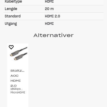
Kabeltype
HDMI
Lengde
20 m
Standard
HDMI 2.0
Utgang
HDMI
Alternativer
Stoltzen
AOC
HDMI
2.0
18Gbps ,
4K@60
MicroHDMI
15 m
,
m/Adapter