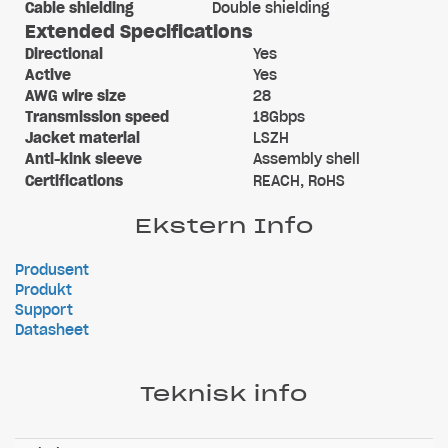
Cable shielding
Double shielding
Extended Specifications
Directional
Yes
Active
Yes
AWG wire size
28
Transmission speed
18Gbps
Jacket material
LSZH
Anti-kink sleeve
Assembly shell
Certifications
REACH, RoHS
Ekstern Info
Produsent
Produkt
Support
Datasheet
Teknisk info