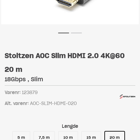
Stoltzen AOC Slim HDMI 2.0 4K@60
20 m
18Gbps , Slim
Varenr:
123879
Alt. varenr:
AOC-SLIM-HDMI-020
Lengde
5 m
7,5 m
10 m
15 m
20 m