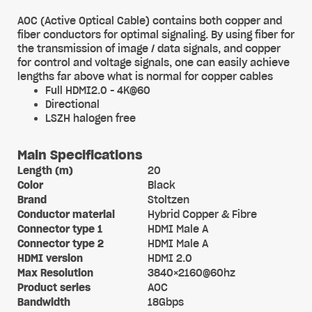
AOC (Active Optical Cable) contains both copper and
fiber conductors for optimal signaling. By using fiber for
the transmission of image / data signals, and copper
for control and voltage signals, one can easily achieve
lengths far above what is normal for copper cables
Full HDMI2.0 - 4K@60
Directional
LSZH halogen free
Main Specifications
Length (m)
20
Color
Black
Brand
Stoltzen
Conductor material
Hybrid Copper & Fibre
Connector type 1
HDMI Male A
Connector type 2
HDMI Male A
HDMI version
HDMI 2.0
Max Resolution
3840×2160@60hz
Product series
AOC
Bandwidth
18Gbps