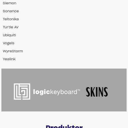
Siemon
Sonance
Teltonika
Turtle AV
Ubiquiti
Vogels
WyreStorm
Yealink