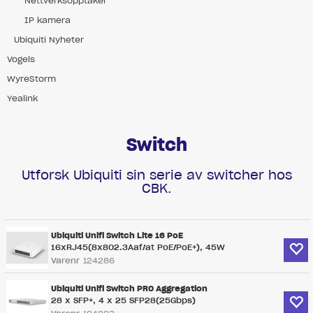
Nettverksopptaker
IP kamera
Ubiquiti Nyheter
Vogels
WyreStorm
Yealink
Switch
Utforsk Ubiquiti sin serie av switcher hos
CBK.
Ubiquiti Unifi Switch Lite 16 PoE
16xRJ45(8x802.3Aaf/at PoE/PoE+), 45W
Varenr
124286
Ubiquiti Unifi Switch PRO Aggregation
28 x SFP+, 4 x 25 SFP28(25Gbps)