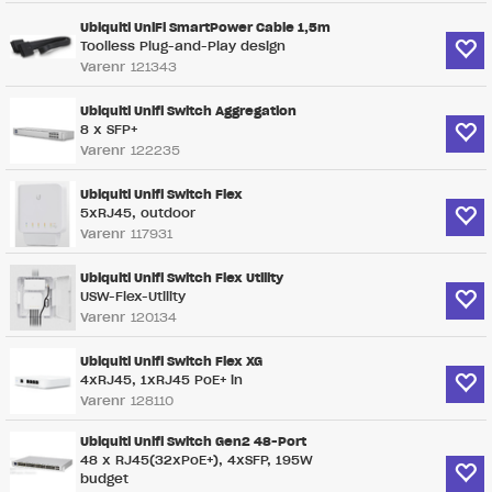
Ubiquiti UniFi SmartPower Cable 1,5m
Toolless Plug-and-Play design
Varenr
121343
Ubiquiti Unifi Switch Aggregation
8 x SFP+
Varenr
122235
Ubiquiti Unifi Switch Flex
5xRJ45, outdoor
Varenr
117931
Ubiquiti Unifi Switch Flex Utility
USW-Flex-Utility
Varenr
120134
Ubiquiti Unifi Switch Flex XG
4xRJ45, 1xRJ45 PoE+ in
Varenr
128110
Ubiquiti Unifi Switch Gen2 48-Port
48 x RJ45(32xPoE+), 4xSFP, 195W
budget