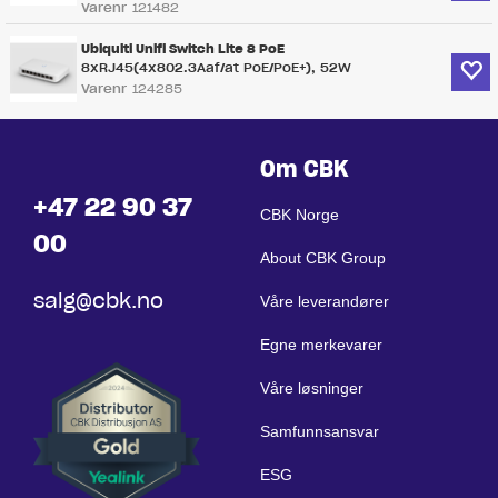
Varenr
121482
Ubiquiti Unifi Switch Lite 8 PoE
8xRJ45(4x802.3Aaf/at PoE/PoE+), 52W
Varenr
124285
Om CBK
+47 22 90 37
CBK Norge
00
About CBK Group
salg@cbk.no
Våre leverandører
Egne merkevarer
Våre løsninger
Samfunnsansvar
ESG