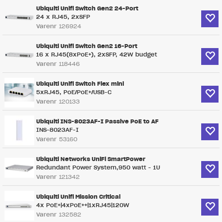
Ubiquiti Unifi Switch Gen2 24-Port
24 x RJ45, 2xSFP
Varenr
126924
Ubiquiti Unifi Switch Gen2 16-Port
16 x RJ45(8xPoE+), 2xSFP, 42W budget
Varenr
118446
Ubiquiti Unifi Switch Flex mini
5xRJ45, PoE/PoE+/USB-C
Varenr
120133
Ubiquiti INS-8023AF-I Passive PoE to AF
INS-8023AF-I
Varenr
53160
Ubiquiti Networks UniFi SmartPower
Redundant Power System,950 watt - 1U
Varenr
121342
Ubiquiti Unifi Mission Critical
4x PoE+|4xPoE++|1xRJ45|120W
Varenr
132582