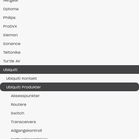
Netgear
Optoma
Philips
ProDVX
Siemon
Sonance
Teltonika
Turtle AV
Ubiquiti
Ubiquiti Kontakt
Ubiquiti Produkter
Aksesspunkter
Routere
Switch
Transceivers
Adgangskontroll