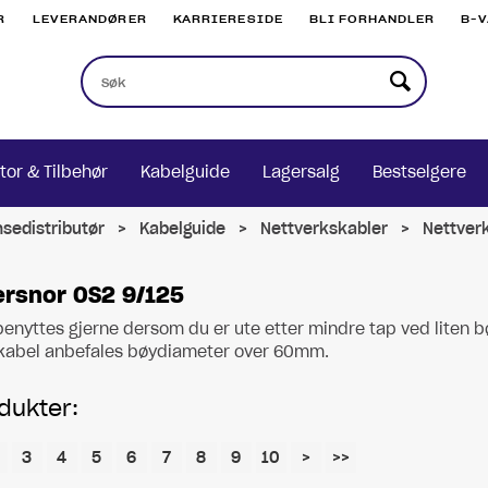
R
LEVERANDØRER
KARRIERESIDE
BLI FORHANDLER
B-
tor & Tilbehør
Kabelguide
Lagersalg
Bestselgere
nsedistributør
>
Kabelguide
>
Nettverkskabler
>
Nettver
ersnor OS2 9/125
enyttes gjerne dersom du er ute etter mindre tap ved liten 
rkabel anbefales bøydiameter over 60mm.
dukter:
3
4
5
6
7
8
9
10
>
>>