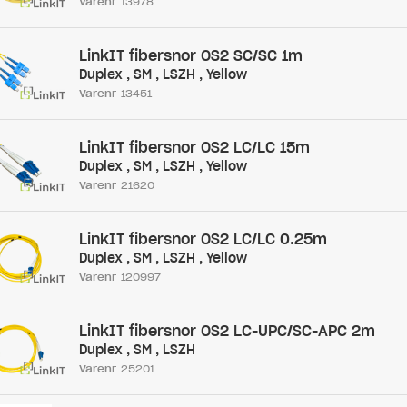
Varenr
13978
LinkIT fibersnor OS2 SC/SC 1m
Duplex , SM , LSZH , Yellow
Varenr
13451
LinkIT fibersnor OS2 LC/LC 15m
Duplex , SM , LSZH , Yellow
Varenr
21620
LinkIT fibersnor OS2 LC/LC 0.25m
Duplex , SM , LSZH , Yellow
Varenr
120997
LinkIT fibersnor OS2 LC-UPC/SC-APC 2m
Duplex , SM , LSZH
Varenr
25201