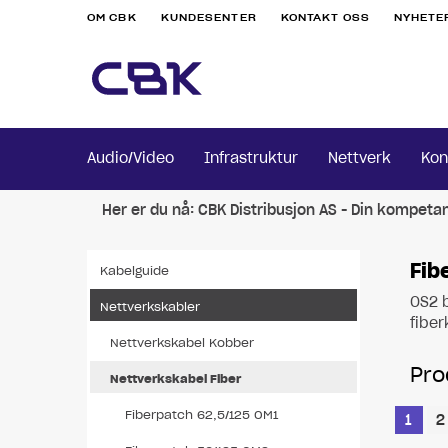
OM CBK
KUNDESENTER
KONTAKT OSS
NYHETE
Audio/Video
Infrastruktur
Nettverk
Kon
Her er du nå:
CBK Distribusjon AS - Din kompeta
Fib
Kabelguide
OS2 b
Nettverkskabler
fibe
Nettverkskabel Kobber
Pro
Nettverkskabel Fiber
Fiberpatch 62,5/125 OM1
1
2