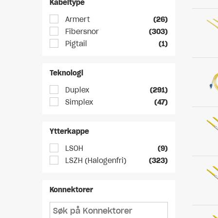
Kabeltype
Armert
(26)
Fibersnor
(303)
Pigtail
(1)
Teknologi
Duplex
(291)
Simplex
(47)
Ytterkappe
LSOH
(9)
LSZH (Halogenfri)
(323)
Konnektorer