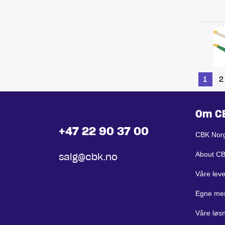
1
2
Om C
+47 22 90 37 00
CBK Nor
About C
salg@cbk.no
Våre lev
Egne me
Våre løs