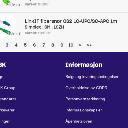
Varenr
25198
LinkIT fibersnor OS2 LC-UPC/SC-APC 1m
Simplex , SM , LSZH
Varenr
112322
3
4
5
6
7
8
9
10
>
>>
BK
Informasjon
ge
Salgs og leveringsbetingelser
BK Group
Overholdelse av GDPR
erandører
Personvernserklæring
rkevarer
Informasjonskapsler
ninger
Åpenhetsloven