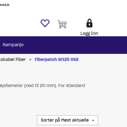
VARER
Logg Inn
Kampanje
kskabel Fiber
>
Fiberpatch 9/125 OS2
bøydiameter (ned til 20 mm). For standard
Sorter på Mest aktuelle