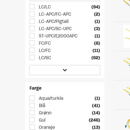
LC/LC
(94)
LC-APC/FC-APC
(2)
LC-APC/Pigtail
(1)
LC-APC/SC-UPC
(3)
ST-UPC/E2000APC
(1)
FC/FC
(6)
LC/FC
(11)
LC/SC
(62)
Farge
Aqua/turkis
(1)
Blå
(41)
Grønn
(14)
Gul
(246)
Oransje
(13)