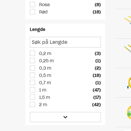
Rosa
(8)
Rød
(18)
Lengde
0,2 m
(3)
0,25 m
(1)
0,3 m
(2)
0,5 m
(18)
0,7 m
(1)
1 m
(47)
1,5 m
(17)
2 m
(42)