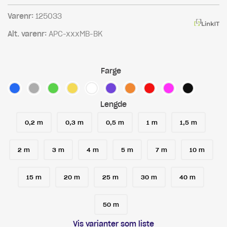
Varenr:
125033
Alt. varenr:
APC-xxxMB-BK
Farge
Lengde
0,2 m
0,3 m
0,5 m
1 m
1,5 m
2 m
3 m
4 m
5 m
7 m
10 m
15 m
20 m
25 m
30 m
40 m
50 m
Vis varianter som liste