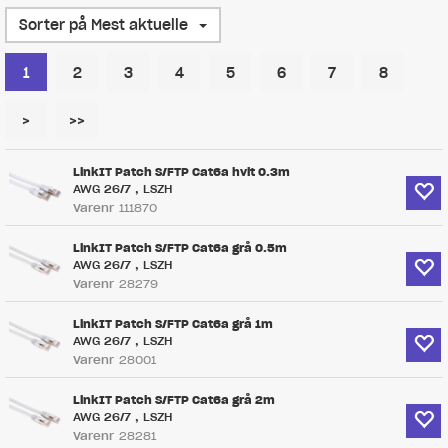
Sorter på Mest aktuelle
1
2
3
4
5
6
7
8
>
>>
LinkIT Patch S/FTP Cat6a hvit 0.3m
AWG 26/7 , LSZH
Varenr
111870
LinkIT Patch S/FTP Cat6a grå 0.5m
AWG 26/7 , LSZH
Varenr
28279
LinkIT Patch S/FTP Cat6a grå 1m
AWG 26/7 , LSZH
Varenr
28001
LinkIT Patch S/FTP Cat6a grå 2m
AWG 26/7 , LSZH
Varenr
28281