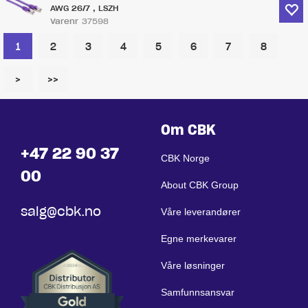
AWG 26/7 , LSZH
Varenr
37598
1
2
3
4
5
6
7
8
>
>>
Om CBK
+47 22 90 37
CBK Norge
00
About CBK Group
salg@cbk.no
Våre leverandører
Egne merkevarer
Våre løsninger
Samfunnsansvar