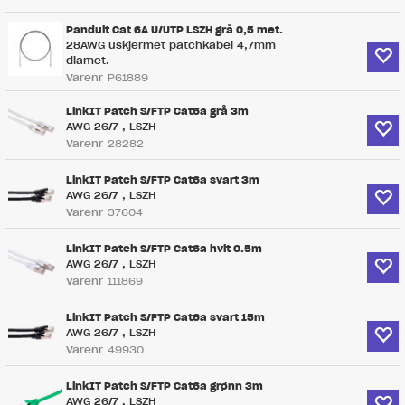
Panduit Cat 6A U/UTP LSZH grå 0,5 met.
28AWG uskjermet patchkabel 4,7mm
diamet.
Varenr
P61889
LinkIT Patch S/FTP Cat6a grå 3m
AWG 26/7 , LSZH
Varenr
28282
LinkIT Patch S/FTP Cat6a svart 3m
AWG 26/7 , LSZH
Varenr
37604
LinkIT Patch S/FTP Cat6a hvit 0.5m
AWG 26/7 , LSZH
Varenr
111869
LinkIT Patch S/FTP Cat6a svart 15m
AWG 26/7 , LSZH
Varenr
49930
LinkIT Patch S/FTP Cat6a grønn 3m
AWG 26/7 , LSZH