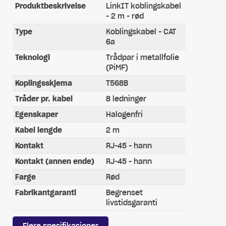
Produktbeskrivelse
LinkIT koblingskabel
- 2 m - rød
Type
Koblingskabel - CAT
6a
Teknologi
Trådpar i metallfolie
(PiMF)
Koplingsskjema
T568B
Tråder pr. kabel
8 ledninger
Egenskaper
Halogenfri
Kabel lengde
2 m
Kontakt
RJ-45 - hann
Kontakt (annen ende)
RJ-45 - hann
Farge
Rød
Fabrikantgaranti
Begrenset
livstidsgaranti
Flere spesifikasjoner