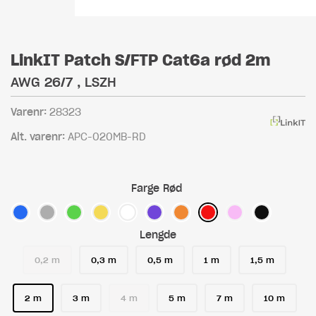
LinkIT Patch S/FTP Cat6a rød 2m
AWG 26/7 , LSZH
Varenr:
28323
Alt. varenr:
APC-020MB-RD
Farge
Rød
Lengde
0,2 m
0,3 m
0,5 m
1 m
1,5 m
2 m
3 m
4 m
5 m
7 m
10 m