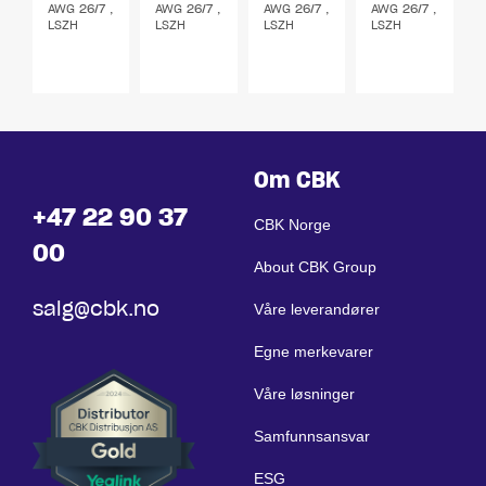
AWG 26/7 ,
AWG 26/7 ,
AWG 26/7 ,
AWG 26/7 ,
grønn
oransje
blå 2m
hvit 2m
LSZH
LSZH
LSZH
LSZH
2m
2m
Om CBK
+47 22 90 37
CBK Norge
00
About CBK Group
salg@cbk.no
Våre leverandører
Egne merkevarer
Våre løsninger
Samfunnsansvar
ESG