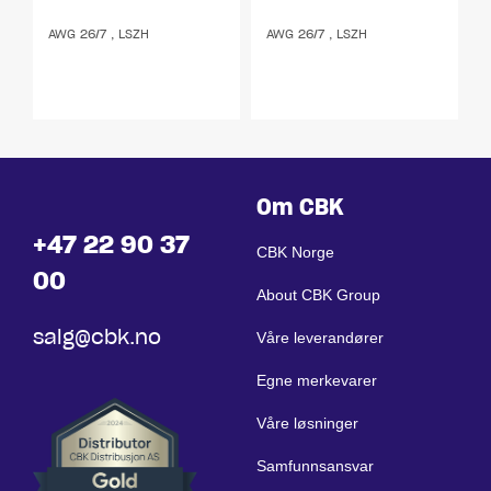
AWG 26/7 , LSZH
AWG 26/7 , LSZH
Om CBK
+47 22 90 37
CBK Norge
00
About CBK Group
salg@cbk.no
Våre leverandører
Egne merkevarer
Våre løsninger
Samfunnsansvar