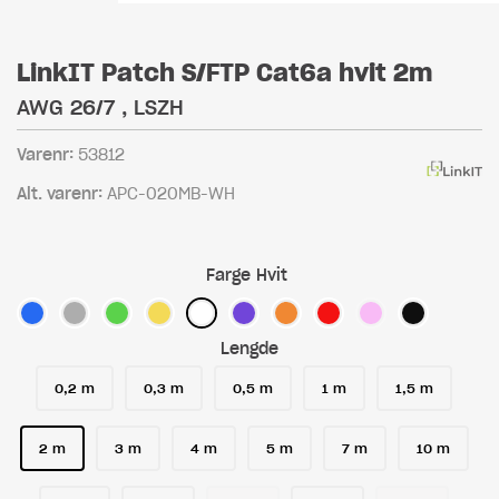
LinkIT Patch S/FTP Cat6a hvit 2m
AWG 26/7 , LSZH
Varenr:
53812
Alt. varenr:
APC-020MB-WH
Farge
Hvit
Lengde
0,2 m
0,3 m
0,5 m
1 m
1,5 m
2 m
3 m
4 m
5 m
7 m
10 m