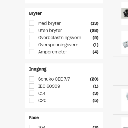
Bryter
Med bryter
(13)
Uten bryter
(28)
Overbelastningsvern
(5)
Overspenningsvern
(1)
Amperemeter
(4)
Inngang
Schuko CEE 7/7
(20)
IEC 60309
(1)
C14
(3)
C20
(5)
Fase
10A
(2)