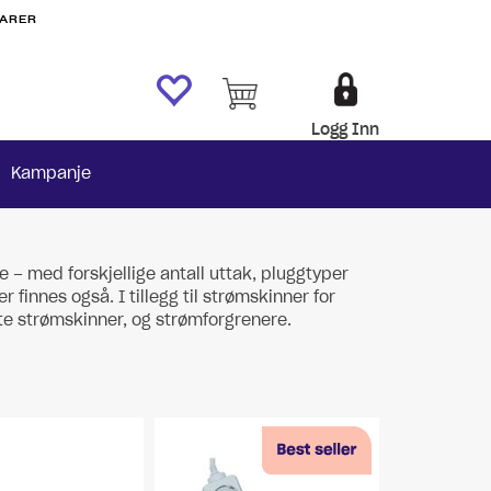
VARER
Logg Inn
Kampanje
je – med forskjellige antall uttak, pluggtyper
innes også. I tillegg til strømskinner for
ente strømskinner, og strømforgrenere.