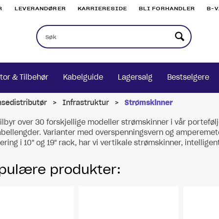
R
LEVERANDØRER
KARRIERESIDE
BLI FORHANDLER
B-
tor & Tilbehør
Kabelguide
Lagersalg
Bestselgere
nsedistributør
>
Infrastruktur
>
Strømskinner
ilbyr over 30 forskjellige modeller strømskinner i vår porteføl
bellengder. Varianter med overspenningsvern og amperemeter f
ring i 10" og 19" rack, har vi vertikale strømskinner, intellig
pulære produkter: