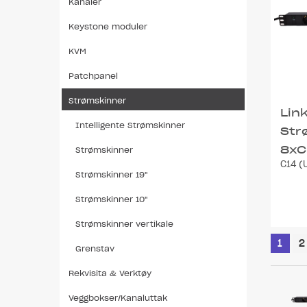
Kanaler
Keystone moduler
KVM
Patchpanel
Strømskinner
Link
Intelligente Strømskinner
Str
8xC
Strømskinner
C14 (U
Strømskinner 19"
Strømskinner 10"
Strømskinner vertikale
1
2
Grenstav
Rekvisita & Verktøy
Veggbokser/Kanaluttak