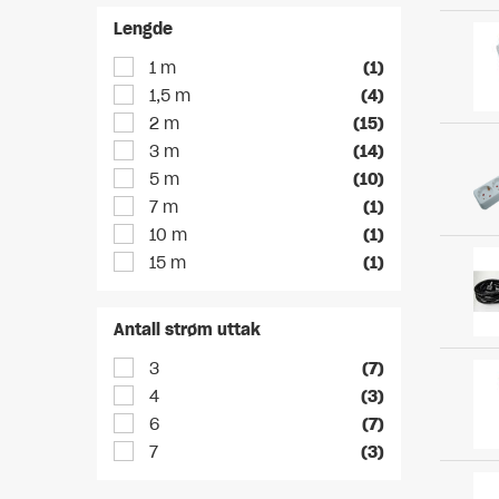
Lengde
1 m
(1)
1,5 m
(4)
2 m
(15)
3 m
(14)
5 m
(10)
7 m
(1)
10 m
(1)
15 m
(1)
Antall strøm uttak
3
(7)
4
(3)
6
(7)
7
(3)