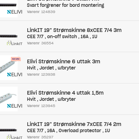
Svart forgrener for bord montering
Varenr
124839
LinkIT 19" Strømskinne 8xCEE 7/4 3m
CEE 7/7 , on-off switch , 16A , 1U
Varenr
36554
Elivi Strømskinne 6 uttak 3m
Hvit , Jordet , u/bryter
Varenr
123938
Elivi Strømskinne 4 uttak 1,5m
Hvit , Jordet , u/bryter
Varenr
123945
LinkIT 19" Strømskinne 7xCEE 7/4 2m
CEE 7/7 , 16A , Overload protector , 1U
Varenr
35297