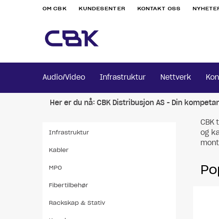
OM CBK
KUNDESENTER
KONTAKT OSS
NYHETE
Audio/Video
Infrastruktur
Nettverk
Kon
Her er du nå:
CBK Distribusjon AS - Din kompeta
CBK t
og ka
Infrastruktur
monte
Kabler
Po
MPO
Fibertilbehør
Rackskap & Stativ