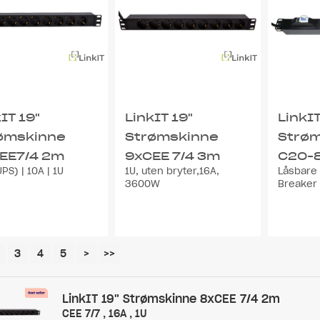
IT 19"
LinkIT 19"
LinkIT
ømskinne
Strømskinne
Strø
EE7/4 2m
9xCEE 7/4 3m
C20-8
PS) | 10A | 1U
1U, uten bryter,16A,
Låsbare 
2m
3600W
Breaker
3
4
5
>
>>
LinkIT 19" Strømskinne 8xCEE 7/4 2m
CEE 7/7 , 16A , 1U