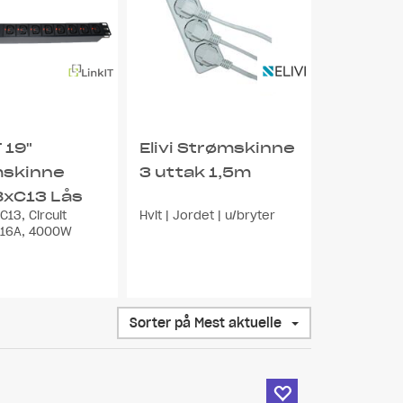
 19"
Elivi Strømskinne
mskinne
3 uttak 1,5m
xC13 Lås
C13, Circuit
Hvit | Jordet | u/bryter
 16A, 4000W
Sorter på Mest aktuelle