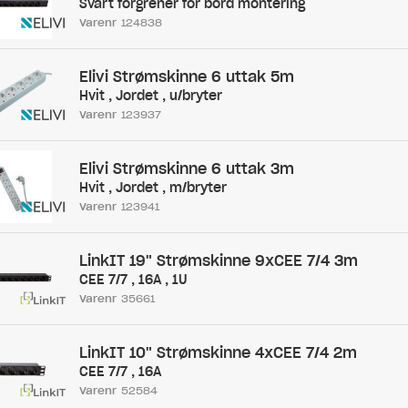
Svart forgrener for bord montering
Varenr
124838
Elivi Strømskinne 6 uttak 5m
Hvit , Jordet , u/bryter
Varenr
123937
Elivi Strømskinne 6 uttak 3m
Hvit , Jordet , m/bryter
Varenr
123941
LinkIT 19" Strømskinne 9xCEE 7/4 3m
CEE 7/7 , 16A , 1U
Varenr
35661
LinkIT 10" Strømskinne 4xCEE 7/4 2m
CEE 7/7 , 16A
Varenr
52584