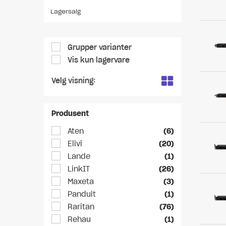
Lagersalg
Grupper varianter
Vis kun lagervare
Velg visning:
Produsent
Aten
(6)
Elivi
(20)
Lande
(1)
LinkIT
(26)
Maxeta
(3)
Panduit
(1)
Raritan
(76)
Rehau
(1)